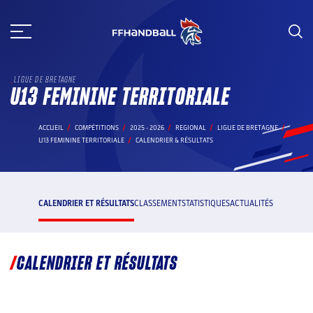
Aller
au
contenu
LIGUE DE BRETAGNE
U13 FEMININE TERRITORIALE
ACCUEIL
COMPÉTITIONS
2025 - 2026
REGIONAL
LIGUE DE BRETAGNE
U13 FEMININE TERRITORIALE
CALENDRIER & RÉSULTATS
CALENDRIER ET RÉSULTATS
CLASSEMENT
STATISTIQUES
ACTUALITÉS
CALENDRIER ET RÉSULTATS