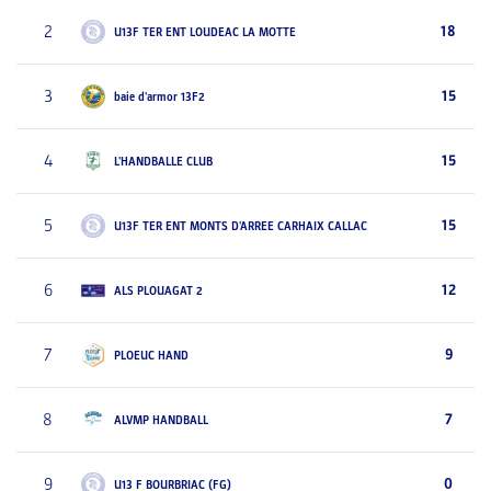
2
18
U13F TER ENT LOUDEAC LA MOTTE
3
15
baie d'armor 13F2
4
15
L'HANDBALLE CLUB
5
15
U13F TER ENT MONTS D'ARREE CARHAIX CALLAC
6
12
ALS PLOUAGAT 2
7
9
PLOEUC HAND
8
7
ALVMP HANDBALL
9
0
U13 F BOURBRIAC (FG)