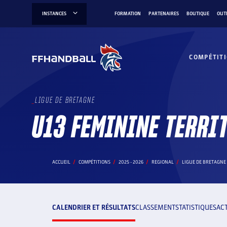
Aller
INSTANCES
FORMATION
PARTENAIRES
BOUTIQUE
OUT
au
contenu
COMPÉTIT
LIGUE DE BRETAGNE
U13 FEMININE TERRI
ACCUEIL
COMPÉTITIONS
2025 - 2026
REGIONAL
LIGUE DE BRETAGNE
CALENDRIER ET RÉSULTATS
CLASSEMENT
STATISTIQUES
AC