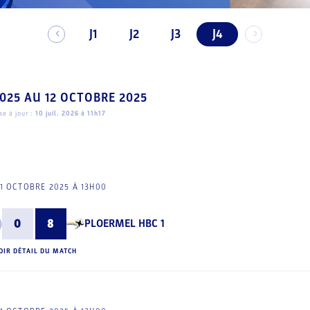
J1
J2
J3
J4
2025
AU
12 OCTOBRE 2025
e à jour :
10 juil. 2026 à 11h17
1 OCTOBRE 2025 À 13H00
0
8
PLOERMEL HBC 1
OIR DÉTAIL DU MATCH