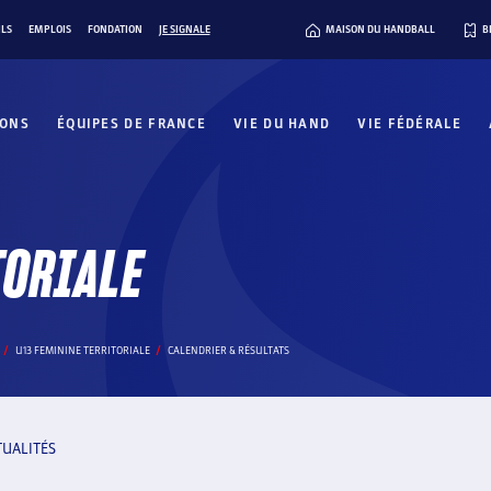
ILS
EMPLOIS
FONDATION
JE SIGNALE
MAISON DU HANDBALL
B
IONS
ÉQUIPES DE FRANCE
VIE DU HAND
VIE FÉDÉRALE
TORIALE
U13 FEMININE TERRITORIALE
CALENDRIER & RÉSULTATS
TUALITÉS