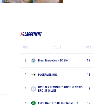
CLASSEMENT
POS.
CLUB
PTS
1
18
Breal Mordelles HBC 310 1
2
15
PLOERMEL HBC 1
U13F TER FEMININES OUST RENNAIS
3
13
BRO-ST GILLES
4
12
ESP CHARTRES DE BRETAGNE HB