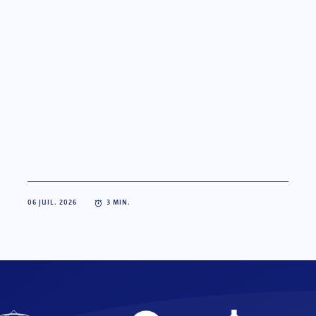
des Intercomités ce week-end à Châteauroux.
06 JUIL. 2026
3
MIN.