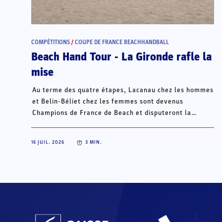
COMPÉTITIONS
/
COUPE DE FRANCE BEACHHANDBALL
Beach Hand Tour - La Gironde rafle la
mise
Au terme des quatre étapes, Lacanau chez les hommes
et Belin-Béliet chez les femmes sont devenus
Champions de France de Beach et disputeront la
Champions Cup du 15 au 18 octobre à Porto Santo, au
Portugal.
16 JUIL. 2026
3
MIN.