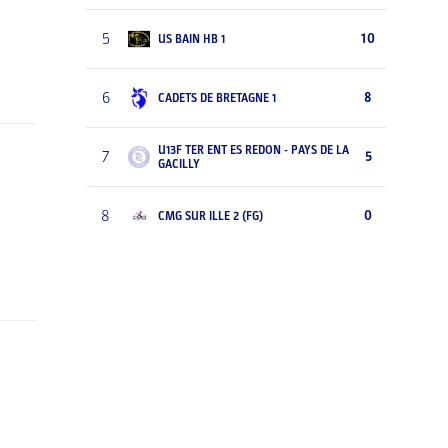
5
10
US BAIN HB 1
6
8
CADETS DE BRETAGNE 1
U13F TER ENT ES REDON - PAYS DE LA
7
5
GACILLY
8
0
CMG SUR ILLE 2 (FG)