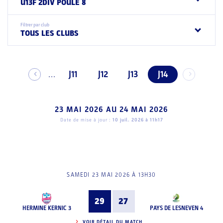
U13F 2DIV POULE 8
Filtrer par club
TOUS LES CLUBS
J11
J12
J13
J14
...
23 MAI 2026
AU
24 MAI 2026
Date de mise à jour :
10 juil. 2026 à 11h17
SAMEDI 23 MAI 2026 À 13H30
29
27
HERMINE KERNIC 3
PAYS DE LESNEVEN 4
VOIR DÉTAIL DU MATCH