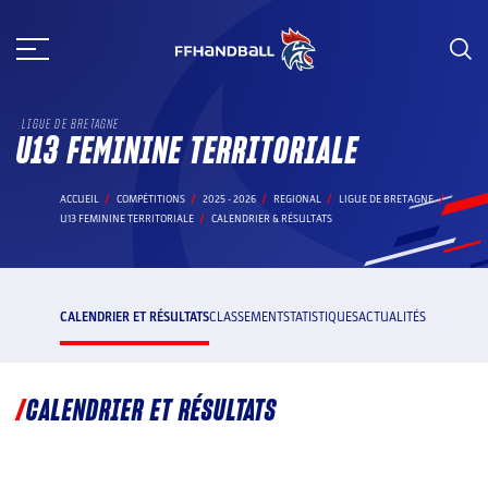
Aller
au
contenu
LIGUE DE BRETAGNE
U13 FEMININE TERRITORIALE
ACCUEIL
COMPÉTITIONS
2025 - 2026
REGIONAL
LIGUE DE BRETAGNE
U13 FEMININE TERRITORIALE
CALENDRIER & RÉSULTATS
CALENDRIER ET RÉSULTATS
CLASSEMENT
STATISTIQUES
ACTUALITÉS
CALENDRIER ET RÉSULTATS