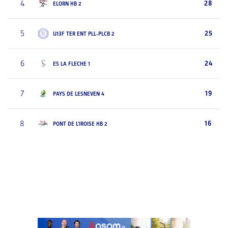
4
28
ELORN HB 2
5
25
U13F TER ENT PLL-PLCB 2
6
24
ES LA FLECHE 1
7
19
PAYS DE LESNEVEN 4
8
16
PONT DE L'IROISE HB 2