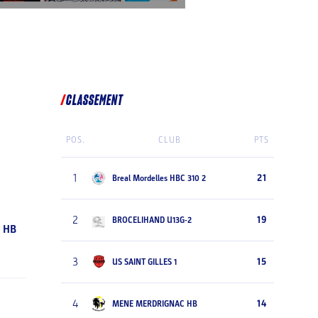
CLASSEMENT
POS.
CLUB
PTS
1
21
Breal Mordelles HBC 310 2
2
19
BROCELIHAND U13G-2
 HB
3
15
US SAINT GILLES 1
4
14
MENE MERDRIGNAC HB