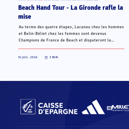
Beach Hand Tour - La Gironde rafle la
mise
Au terme des quatre étapes, Lacanau chez les hommes
et Belin-Béliet chez les femmes sont devenus
Champions de France de Beach et disputeront la
Champions Cup du 15 au 18 octobre à Porto Santo, au
Portugal.
16 JUIL. 2026
3
MIN.