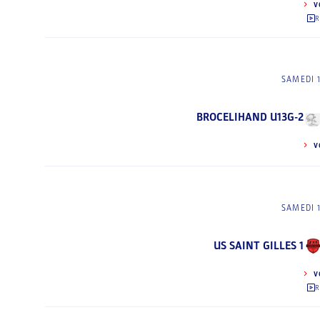
V
R
SAMEDI 
BROCELIHAND U13G-2
V
SAMEDI 
US SAINT GILLES 1
V
R