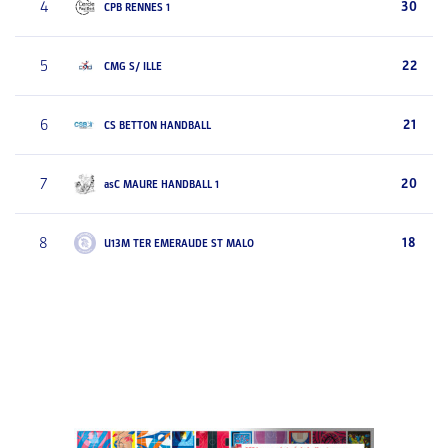
4
30
CPB RENNES 1
5
22
CMG S/ ILLE
6
21
CS BETTON HANDBALL
7
20
asC MAURE HANDBALL 1
8
18
U13M TER EMERAUDE ST MALO