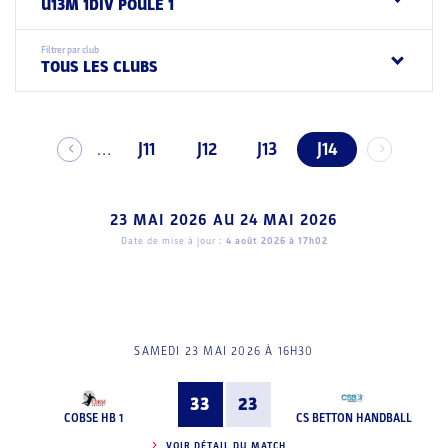
U13M 1DIV POULE 1
Filtrer par club
TOUS LES CLUBS
J11
J12
J13
J14
...
23 MAI 2026
AU
24 MAI 2026
Date de mise à jour :
4 août 2026 à 17h02
SAMEDI 23 MAI 2026 À 16H30
33
23
COBSE HB 1
CS BETTON HANDBALL
VOIR DÉTAIL DU MATCH