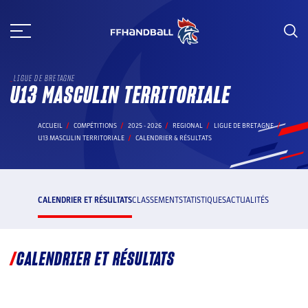
Aller
au
contenu
LIGUE DE BRETAGNE
U13 MASCULIN TERRITORIALE
ACCUEIL
COMPÉTITIONS
2025 - 2026
REGIONAL
LIGUE DE BRETAGNE
U13 MASCULIN TERRITORIALE
CALENDRIER & RÉSULTATS
CALENDRIER ET RÉSULTATS
CLASSEMENT
STATISTIQUES
ACTUALITÉS
CALENDRIER ET RÉSULTATS