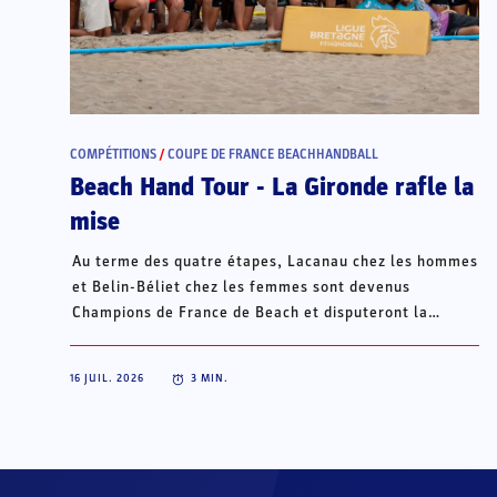
COMPÉTITIONS
/
COUPE DE FRANCE BEACHHANDBALL
Beach Hand Tour - La Gironde rafle la
mise
Au terme des quatre étapes, Lacanau chez les hommes
et Belin-Béliet chez les femmes sont devenus
Champions de France de Beach et disputeront la
Champions Cup du 15 au 18 octobre à Porto Santo, au
Portugal.
16 JUIL. 2026
3
MIN.