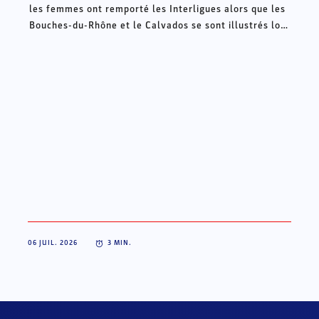
les femmes ont remporté les Interligues alors que les
Bouches-du-Rhône et le Calvados se sont illustrés lors
des Intercomités ce week-end à Châteauroux.
06 JUIL. 2026
3
MIN.