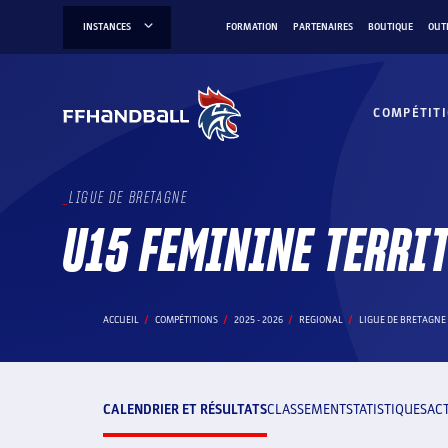
Aller
INSTANCES
FORMATION
PARTENAIRES
BOUTIQUE
OUT
au
contenu
COMPÉTIT
LIGUE DE BRETAGNE
U15 FEMININE TERRI
ACCUEIL
COMPÉTITIONS
2025 - 2026
REGIONAL
LIGUE DE BRETAGNE
CALENDRIER ET RÉSULTATS
CLASSEMENT
STATISTIQUES
AC