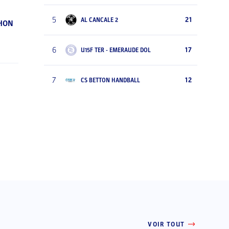
5
21
AL CANCALE 2
EHON
6
17
U15F TER - EMERAUDE DOL
7
12
CS BETTON HANDBALL
VOIR TOUT