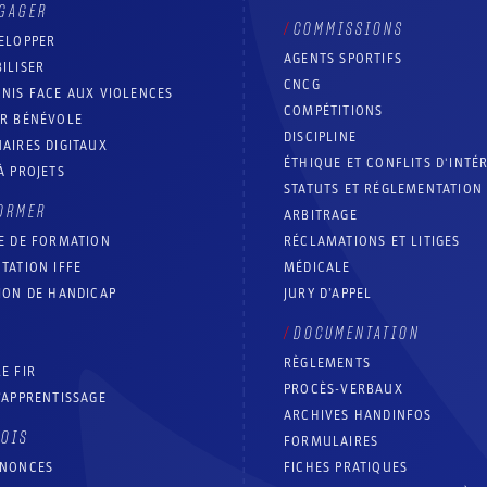
GAGER
COMMISSIONS
ELOPPER
AGENTS SPORTIFS
ILISER
CNCG
NIS FACE AUX VIOLENCES
COMPÉTITIONS
IR BÉNÉVOLE
DISCIPLINE
AIRES DIGITAUX
ÉTHIQUE ET CONFLITS D'INTÉ
À PROJETS
STATUTS ET RÉGLEMENTATION
ORMER
ARBITRAGE
E DE FORMATION
RÉCLAMATIONS ET LITIGES
TATION IFFE
MÉDICALE
ION DE HANDICAP
JURY D’APPEL
DOCUMENTATION
RÈGLEMENTS
E FIR
PROCÈS-VERBAUX
’APPRENTISSAGE
ARCHIVES HANDINFOS
LOIS
FORMULAIRES
NNONCES
FICHES PRATIQUES