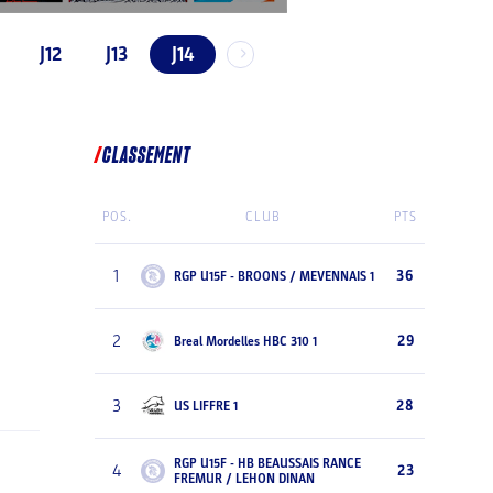
J12
J13
J14
CLASSEMENT
POS.
CLUB
PTS
1
36
RGP U15F - BROONS / MEVENNAIS 1
2
29
Breal Mordelles HBC 310 1
3
28
US LIFFRE 1
RGP U15F - HB BEAUSSAIS RANCE
4
23
FREMUR / LEHON DINAN