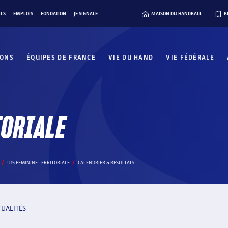
ILS
EMPLOIS
FONDATION
JE SIGNALE
MAISON DU HANDBALL
B
IONS
ÉQUIPES DE FRANCE
VIE DU HAND
VIE FÉDÉRALE
TORIALE
U15 FEMININE TERRITORIALE
CALENDRIER & RÉSULTATS
TUALITÉS