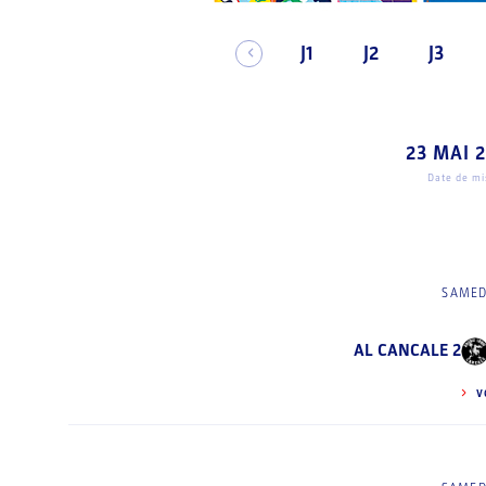
J1
J2
J3
23 MAI 
Date de mis
SAMED
AL CANCALE 2
V