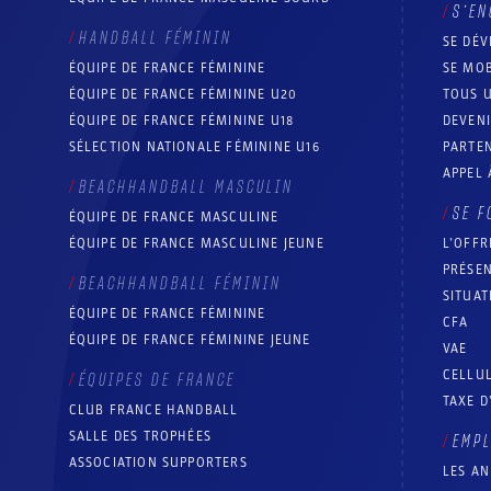
S’EN
HANDBALL FÉMININ
SE DÉV
ÉQUIPE DE FRANCE FÉMININE
SE MOB
ÉQUIPE DE FRANCE FÉMININE U20
TOUS U
ÉQUIPE DE FRANCE FÉMININE U18
DEVEN
SÉLECTION NATIONALE FÉMININE U16
PARTEN
APPEL 
BEACHHANDBALL MASCULIN
SE F
ÉQUIPE DE FRANCE MASCULINE
ÉQUIPE DE FRANCE MASCULINE JEUNE
L’OFFR
PRÉSEN
BEACHHANDBALL FÉMININ
SITUAT
ÉQUIPE DE FRANCE FÉMININE
CFA
ÉQUIPE DE FRANCE FÉMININE JEUNE
VAE
CELLUL
ÉQUIPES DE FRANCE
TAXE D
CLUB FRANCE HANDBALL
SALLE DES TROPHÉES
EMP
ASSOCIATION SUPPORTERS
LES A