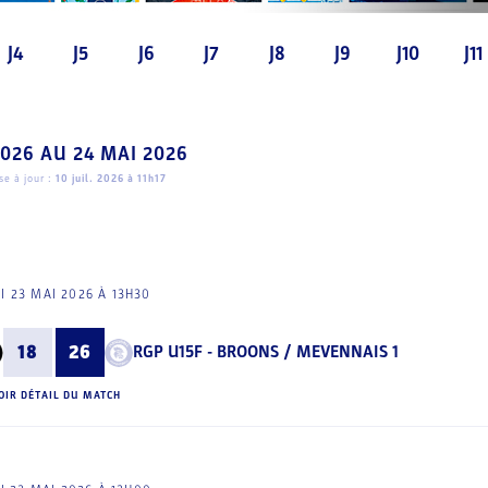
J4
J5
J6
J7
J8
J9
J10
J11
2026
AU
24 MAI 2026
e à jour :
10 juil. 2026 à 11h17
I 23 MAI 2026 À 13H30
18
26
RGP U15F - BROONS / MEVENNAIS 1
OIR DÉTAIL DU MATCH