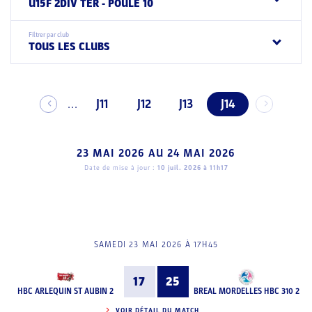
U15F 2DIV TER - POULE 10
Filtrer par club
TOUS LES CLUBS
J11
J12
J13
J14
...
23 MAI 2026
AU
24 MAI 2026
Date de mise à jour :
10 juil. 2026 à 11h17
SAMEDI 23 MAI 2026 À 17H45
17
25
HBC ARLEQUIN ST AUBIN 2
BREAL MORDELLES HBC 310 2
VOIR DÉTAIL DU MATCH