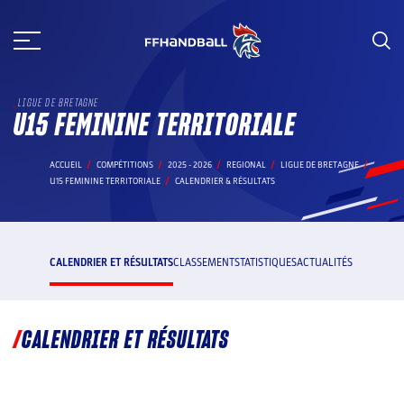
Aller
au
contenu
LIGUE DE BRETAGNE
U15 FEMININE TERRITORIALE
ACCUEIL
COMPÉTITIONS
2025 - 2026
REGIONAL
LIGUE DE BRETAGNE
U15 FEMININE TERRITORIALE
CALENDRIER & RÉSULTATS
CALENDRIER ET RÉSULTATS
CLASSEMENT
STATISTIQUES
ACTUALITÉS
CALENDRIER ET RÉSULTATS