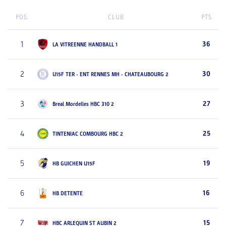
POS.
CLUB
PTS
1
36
LA VITREENNE HANDBALL 1
2
30
U15F TER - ENT RENNES MH - CHATEAUBOURG 2
3
27
Breal Mordelles HBC 310 2
4
25
TINTENIAC COMBOURG HBC 2
5
19
HB GUICHEN U15F
6
16
HB DETENTE
7
15
HBC ARLEQUIN ST AUBIN 2