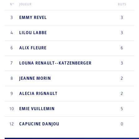
N°
JOUEUR
BUTS
3
EMMY
REVEL
3
4
LILOU
LABBE
3
6
ALIX
FLEURE
6
7
LOUNA
RENAULT--KATZENBERGER
3
8
JEANNE
MORIN
2
9
ALECIA
RIGNAULT
2
10
EMIE
VUILLEMIN
5
12
CAPUCINE
DANJOU
0