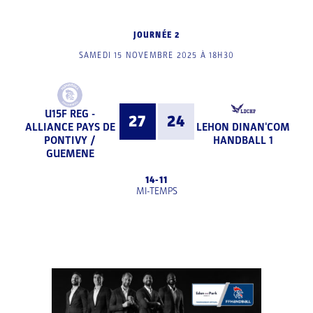
JOURNÉE 2
SAMEDI 15 NOVEMBRE 2025 À 18H30
U15F REG -
27
24
ALLIANCE PAYS DE
LEHON DINAN'COM
PONTIVY /
HANDBALL 1
GUEMENE
14
-
11
MI-TEMPS