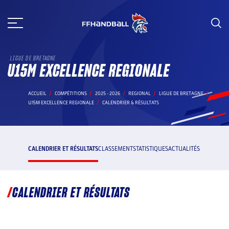
Aller
au
contenu
LIGUE DE BRETAGNE
U15M EXCELLENCE REGIONALE
ACCUEIL
COMPÉTITIONS
2025 - 2026
REGIONAL
LIGUE DE BRETAGNE
U15M EXCELLENCE REGIONALE
CALENDRIER & RÉSULTATS
CALENDRIER ET RÉSULTATS
CLASSEMENT
STATISTIQUES
ACTUALITÉS
CALENDRIER ET RÉSULTATS