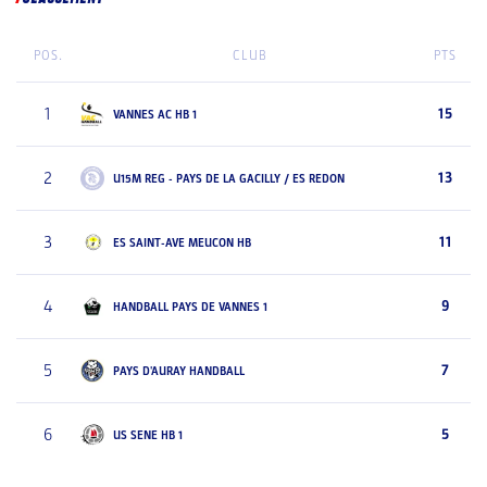
POS.
CLUB
PTS
1
15
VANNES AC HB 1
2
13
U15M REG - PAYS DE LA GACILLY / ES REDON
3
11
ES SAINT-AVE MEUCON HB
4
9
HANDBALL PAYS DE VANNES 1
5
7
PAYS D'AURAY HANDBALL
6
5
US SENE HB 1