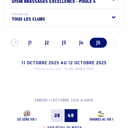
U15M BRASSAGES EXCELLENCE - POULE 4
Filtrer par club
TOUS LES CLUBS
J1
J2
J3
J4
J5
11 OCTOBRE 2025
AU
12 OCTOBRE 2025
Date de mise à jour :
10 juil. 2026 à 11h17
SAMEDI 11 OCTOBRE 2025 À 16H15
28
49
US SENE HB 1
VANNES AC HB 1
VOIR DÉTAIL DU MATCH