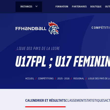
Aller
INSTANCES
FORMATION
PARTENAIRES
BOUTIQUE
OUT
au
contenu
COMPÉTIT
LIGUE DES PAYS DE LA LOIRE
U17FPL ; U17 FEMINI
ACCUEIL
COMPÉTITIONS
2025 - 2026
REGIONAL
LIGUE DES PAYS DE L
CALENDRIER ET RÉSULTATS
CLASSEMENT
STATISTIQUES
AC