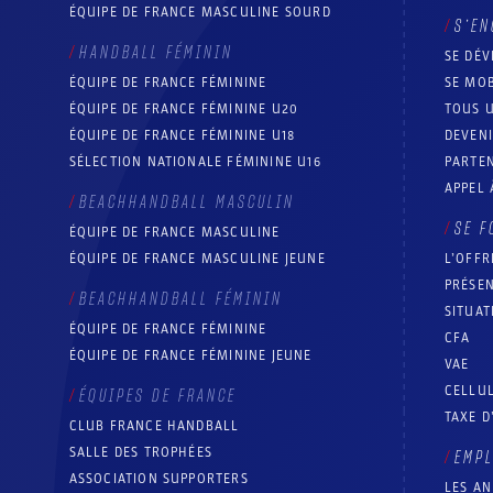
ÉQUIPE DE FRANCE MASCULINE SOURD
S’EN
HANDBALL FÉMININ
SE DÉV
ÉQUIPE DE FRANCE FÉMININE
SE MOB
ÉQUIPE DE FRANCE FÉMININE U20
TOUS U
ÉQUIPE DE FRANCE FÉMININE U18
DEVEN
SÉLECTION NATIONALE FÉMININE U16
PARTEN
APPEL 
BEACHHANDBALL MASCULIN
SE F
ÉQUIPE DE FRANCE MASCULINE
ÉQUIPE DE FRANCE MASCULINE JEUNE
L’OFFR
PRÉSEN
BEACHHANDBALL FÉMININ
SITUAT
ÉQUIPE DE FRANCE FÉMININE
CFA
ÉQUIPE DE FRANCE FÉMININE JEUNE
VAE
CELLUL
ÉQUIPES DE FRANCE
TAXE D
CLUB FRANCE HANDBALL
SALLE DES TROPHÉES
EMP
ASSOCIATION SUPPORTERS
LES A