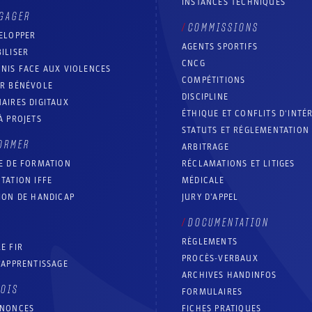
INSTANCES TECHNIQUES
GAGER
COMMISSIONS
ELOPPER
AGENTS SPORTIFS
ILISER
CNCG
NIS FACE AUX VIOLENCES
COMPÉTITIONS
IR BÉNÉVOLE
DISCIPLINE
AIRES DIGITAUX
ÉTHIQUE ET CONFLITS D'INTÉ
À PROJETS
STATUTS ET RÉGLEMENTATION
ORMER
ARBITRAGE
E DE FORMATION
RÉCLAMATIONS ET LITIGES
TATION IFFE
MÉDICALE
ION DE HANDICAP
JURY D’APPEL
DOCUMENTATION
RÈGLEMENTS
E FIR
PROCÈS-VERBAUX
’APPRENTISSAGE
ARCHIVES HANDINFOS
LOIS
FORMULAIRES
NNONCES
FICHES PRATIQUES