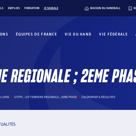
ILS
EMPLOIS
FONDATION
JE SIGNALE
MAISON DU HANDBALL
B
IONS
ÉQUIPES DE FRANCE
VIE DU HAND
VIE FÉDÉRALE
NE REGIONALE ; 2EME PHA
A LOIRE
U17FPL ; U17 FEMININE REGIONALE ; 2EME PHASE
CALENDRIER & RÉSULTATS
TUALITÉS