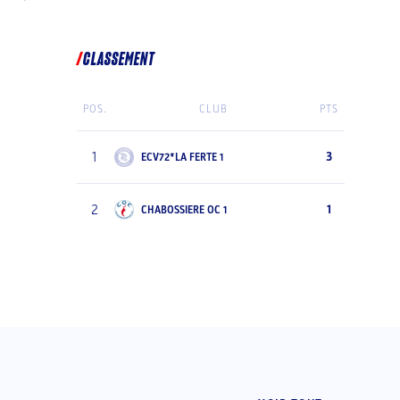
CLASSEMENT
POS.
CLUB
PTS
1
3
ECV72*LA FERTE 1
2
1
CHABOSSIERE OC 1