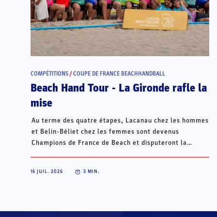
COMPÉTITIONS
/
COUPE DE FRANCE BEACHHANDBALL
Beach Hand Tour - La Gironde rafle la
mise
Au terme des quatre étapes, Lacanau chez les hommes
et Belin-Béliet chez les femmes sont devenus
Champions de France de Beach et disputeront la
Champions Cup du 15 au 18 octobre à Porto Santo, au
Portugal.
16 JUIL. 2026
3
MIN.