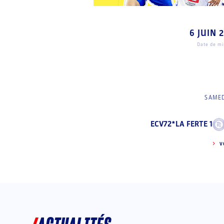
6 JUIN 
Date de mis
SAMED
ECV72*LA FERTE 1
V