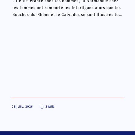
L’Ile-de-France chez les hommes, la Normandie chez
les femmes ont remporté les Interligues alors que les
Bouches-du-Rhône et le Calvados se sont illustrés lors
des Intercomités ce week-end à Châteauroux.
06 JUIL. 2026
3
MIN.