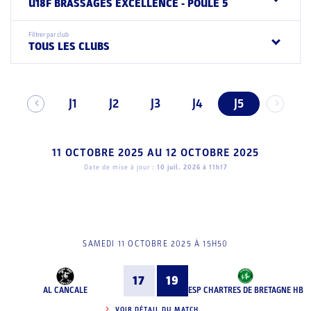
U18F BRASSAGES EXCELLENCE - POULE 5
Filtrer par club
TOUS LES CLUBS
J1
J2
J3
J4
J5
11 OCTOBRE 2025
AU
12 OCTOBRE 2025
Date de mise à jour :
10 juil. 2026 à 11h17
SAMEDI 11 OCTOBRE 2025 À 15H50
17
19
AL CANCALE
ESP CHARTRES DE BRETAGNE HB
VOIR DÉTAIL DU MATCH