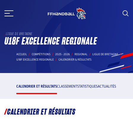
Aller
au
contenu
LIGUE DE BRETAGNE
U18F EXCELLENCE REGIONALE
ACCUEIL
COMPÉTITIONS
2025 - 2026
REGIONAL
LIGUE DE BRETAGNE
U18F EXCELLENCE REGIONALE
CALENDRIER & RÉSULTATS
CALENDRIER ET RÉSULTATS
CLASSEMENT
STATISTIQUES
ACTUALITÉS
CALENDRIER ET RÉSULTATS