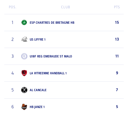
POS.
CLUB
PTS
1
15
ESP CHARTRES DE BRETAGNE HB
2
13
US LIFFRE 1
3
11
U18F REG EMERAUDE ST MALO
4
9
LA VITREENNE HANDBALL 1
5
7
AL CANCALE
6
5
HB JANZE 1