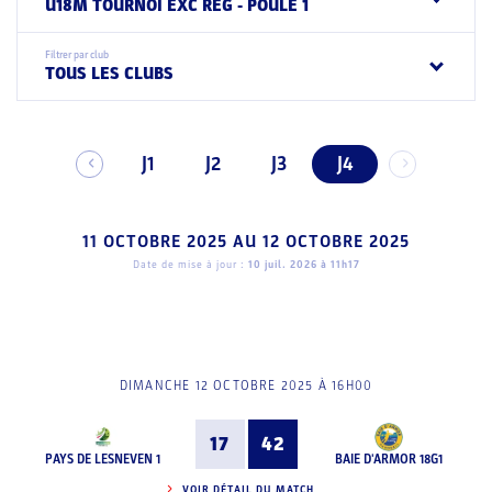
U18M TOURNOI EXC REG - POULE 1
Filtrer par club
TOUS LES CLUBS
J1
J2
J3
J4
11 OCTOBRE 2025
AU
12 OCTOBRE 2025
Date de mise à jour :
10 juil. 2026 à 11h17
DIMANCHE 12 OCTOBRE 2025 À 16H00
17
42
PAYS DE LESNEVEN 1
BAIE D'ARMOR 18G1
VOIR DÉTAIL DU MATCH