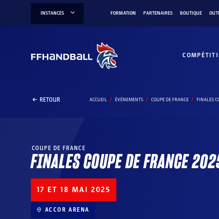
Aller
INSTANCES
FORMATION
PARTENAIRES
BOUTIQUE
OUT
au
contenu
COMPÉTIT
RETOUR
ACCUEIL
ÉVÉNEMENTS
COUPE DE FRANCE
FINALES C
COUPE DE FRANCE
FINALES COUPE DE FRANCE 202
17 ET 18 MAI 2025
ACCOR ARENA