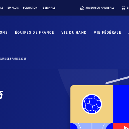
ILS
EMPLOIS
FONDATION
JE SIGNALE
MAISON DU HANDBALL
B
IONS
ÉQUIPES DE FRANCE
VIE DU HAND
VIE FÉDÉRALE
OUPE DE FRANCE 2025
5