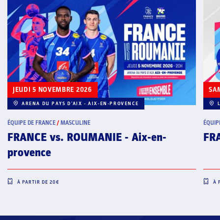
SAMEDI 26 SEPTEMBRE 2026
LDLC ARENA - LYON-DÉCINES
ÉQUIPE DE FRANCE
/
FÉMININE
-en-
FRANCE vs. SUÈDE - Lyon
À PARTIR DE
20
€