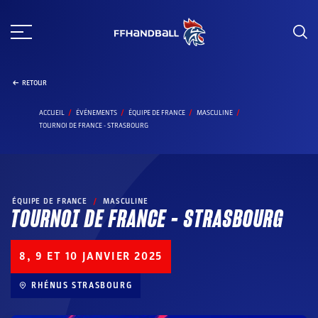
Aller
au
contenu
RETOUR
ACCUEIL
ÉVÉNEMENTS
ÉQUIPE DE FRANCE
MASCULINE
TOURNOI DE FRANCE - STRASBOURG
ÉQUIPE DE FRANCE
/
MASCULINE
TOURNOI DE FRANCE – STRASBOURG
8, 9 ET 10 JANVIER 2025
RHÉNUS STRASBOURG