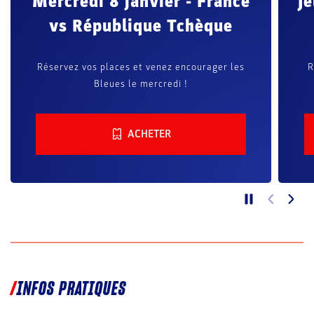
 France
Jeudi 9 janvier - Républiqu
èque
Tchèque vs Portugal
urager les
Réservez vos places et venez encourager la
République Tchèque ou le Portugal !
ACHETER
INFOS PRATIQUES