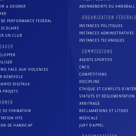
IR & SOIGNER
ABONNEMENTS DU HANDBALL
RER
ORGANISATION FÉDÉRAL
T DE PERFORMANCE FÉDÉRAL
INSTANCES POLITIQUES
 SCOLAIRE
INSTANCES ADMINISTRATIVES
ER UN CLUB
INSTANCES TECHNIQUES
GAGER
COMMISSIONS
ELOPPER
AGENTS SPORTIFS
ILISER
CNCG
NIS FACE AUX VIOLENCES
COMPÉTITIONS
IR BÉNÉVOLE
DISCIPLINE
AIRES DIGITAUX
ÉTHIQUE ET CONFLITS D'INTÉ
À PROJETS
STATUTS ET RÉGLEMENTATION
ORMER
ARBITRAGE
E DE FORMATION
RÉCLAMATIONS ET LITIGES
TATION IFFE
MÉDICALE
ION DE HANDICAP
JURY D’APPEL