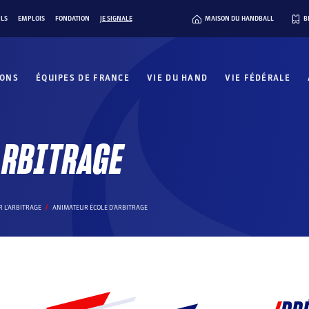
ILS
EMPLOIS
FONDATION
JE SIGNALE
MAISON DU HANDBALL
B
IONS
ÉQUIPES DE FRANCE
VIE DU HAND
VIE FÉDÉRALE
ARBITRAGE
 L'ARBITRAGE
ANIMATEUR ÉCOLE D'ARBITRAGE