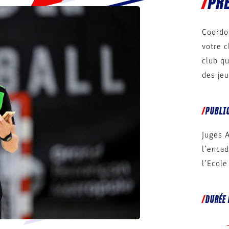
PR
Coordo
votre 
club qu
des jeu
PUBLIC
Juges 
l’encad
l’Ecole
DURÉE 