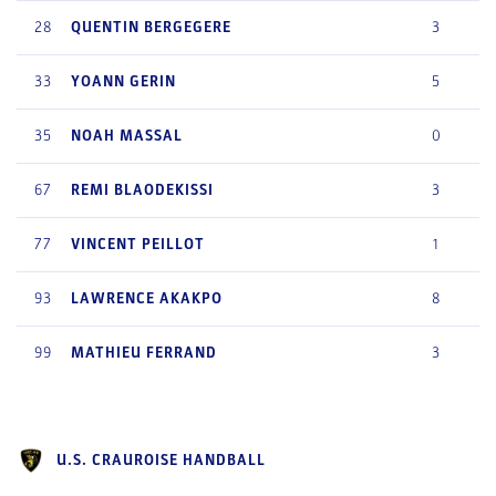
28
QUENTIN
BERGEGERE
3
33
YOANN
GERIN
5
35
NOAH
MASSAL
0
67
REMI
BLAODEKISSI
3
77
VINCENT
PEILLOT
1
93
LAWRENCE
AKAKPO
8
99
MATHIEU
FERRAND
3
U.S. CRAUROISE HANDBALL