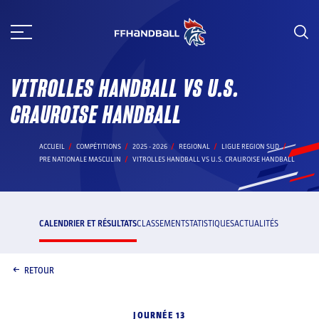
Aller
au
contenu
VITROLLES HANDBALL VS U.S.
CRAUROISE HANDBALL
ACCUEIL
COMPÉTITIONS
2025 - 2026
REGIONAL
LIGUE REGION SUD
PRE NATIONALE MASCULIN
VITROLLES HANDBALL VS U.S. CRAUROISE HANDBALL
CALENDRIER ET RÉSULTATS
CLASSEMENT
STATISTIQUES
ACTUALITÉS
RETOUR
JOURNÉE 13